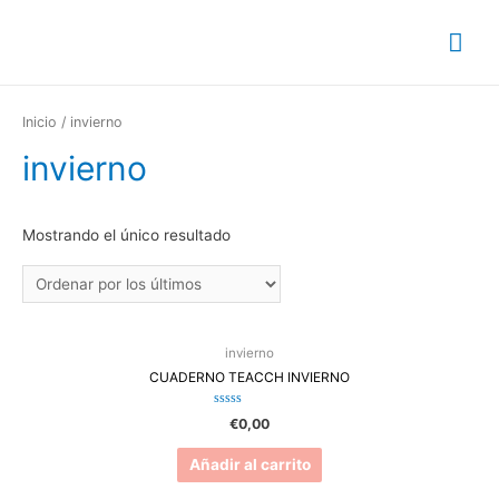
Inicio
/ invierno
invierno
Mostrando el único resultado
invierno
CUADERNO TEACCH INVIERNO
Valorado
€
0,00
en
0
de
Añadir al carrito
5