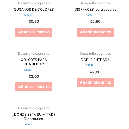
Desarrollo cognitivo
Desarrollo cognitivo
GUSANOS DE COLORES
DISFRACES: para asociar.
Valorado
Valorado
€
0,50
€
2,50
en
en
0
0
de
de
Añadir al carrito
Añadir al carrito
5
5
Desarrollo cognitivo
Desarrollo cognitivo
COLORES PARA
DOBLE ENTRADA
CLASIFICAR
Valorado
€
2,00
en
Valorado
€
3,00
0
en
de
0
Añadir al carrito
5
de
Añadir al carrito
5
Desarrollo cognitivo
¿DÓNDE ESTÁ SU MITAD?
Dinosaurios.