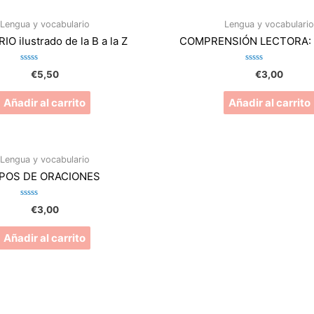
Lengua y vocabulario
Lengua y vocabulari
IO ilustrado de la B a la Z
COMPRENSIÓN LECTORA:
Valorado
Valorado
€
5,50
€
3,00
en
en
0
0
de
de
Añadir al carrito
Añadir al carrito
5
5
Lengua y vocabulario
IPOS DE ORACIONES
Valorado
€
3,00
en
0
de
Añadir al carrito
5