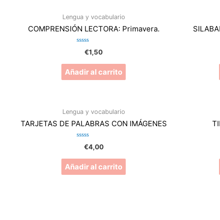
Lengua y vocabulario
COMPRENSIÓN LECTORA: Primavera.
SILABAR
Valorado
€
1,50
en
0
de
Añadir al carrito
5
Lengua y vocabulario
TARJETAS DE PALABRAS CON IMÁGENES
T
Valorado
€
4,00
en
0
de
Añadir al carrito
5