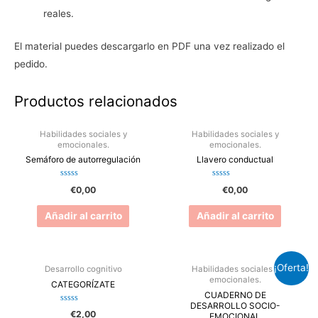
reales.
El material puedes descargarlo en PDF una vez realizado el
pedido.
Productos relacionados
Habilidades sociales y
Habilidades sociales y
emocionales.
emocionales.
Semáforo de autorregulación
Llavero conductual
Valorado
Valorado
€
0,00
€
0,00
en
en
0
0
de
de
Añadir al carrito
Añadir al carrito
5
5
¡Oferta!
Desarrollo cognitivo
Habilidades sociales y
emocionales.
CATEGORÍZATE
CUADERNO DE
DESARROLLO SOCIO-
Valorado
€
2,00
EMOCIONAL
en