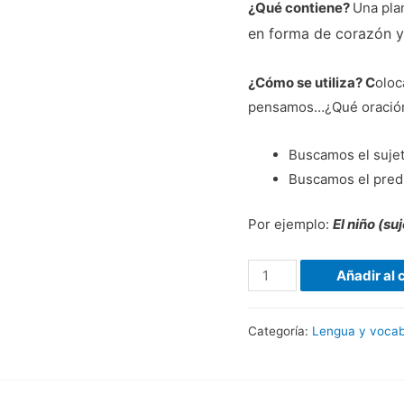
¿Qué contiene?
Una plan
en forma de corazón y
¿Cómo se utiliza? C
oloc
pensamos…¿Qué oración
Buscamos el sujet
Buscamos el predi
Por ejemplo:
El niño (su
Añadir al 
Categoría:
Lengua y vocab