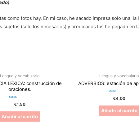
cado)
tas como fotos hay. En mi caso, he sacado impresa solo una, la 
s sujetos (solo los necesarios) y predicados los he pegado en la 
Lengua y vocabulario
Lengua y vocabulari
A LÉXICA: construcción de
ADVERBIOS: estación de ap
oraciones.
Valorado
€
4,00
en
Valorado
€
1,50
0
en
de
Añadir al carrito
0
5
de
Añadir al carrito
5