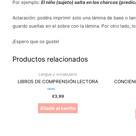
Por ejemplo:
El niño (sujeto) salta en los charcos (predi
Aclaración: podéis imprimir solo una lámina de base o tan
guardo sueltas en el sobre con la lámina. Por otro lado, lo
¡Espero que os guste!
Productos relacionados
Lengua y vocabulario
LIBROS DE COMPRENSIÓN LECTORA
CONCIENCI
Valorado
€
3,99
en
0
de
Añadir al carrito
5