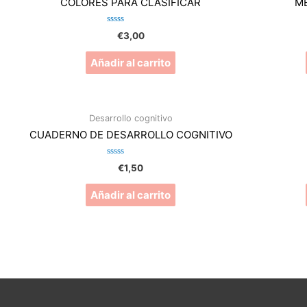
COLORES PARA CLASIFICAR
M
Valorado
€
3,00
en
0
de
Añadir al carrito
5
Desarrollo cognitivo
CUADERNO DE DESARROLLO COGNITIVO
Valorado
€
1,50
en
0
de
Añadir al carrito
5