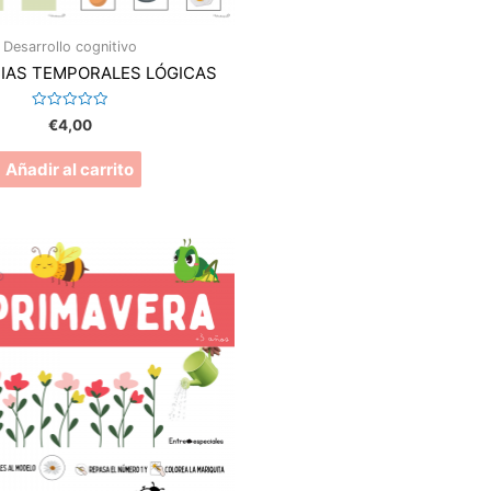
Desarrollo cognitivo
IAS TEMPORALES LÓGICAS
Valorado
€
4,00
en
0
de
Añadir al carrito
5