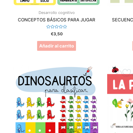
Desarrollo cognitivo
CONCEPTOS BÁSICOS PARA JUGAR
SECUENC
Valorado
€
3,50
en
0
de
Añadir al carrito
5