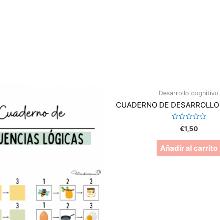
Desarrollo cognitivo
CUADERNO DE DESARROLLO
Valorado
€
1,50
en
0
de
Añadir al carrito
5